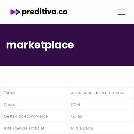
marketplace
Todos
aceleradora de ecommerce
Cases
CRM
Gestão do ecommerce
Guias
Inteligência artificial
Mídia paga