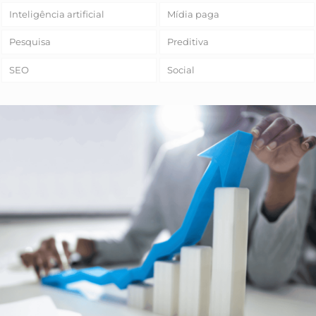
Inteligência artificial
Mídia paga
Pesquisa
Preditiva
SEO
Social