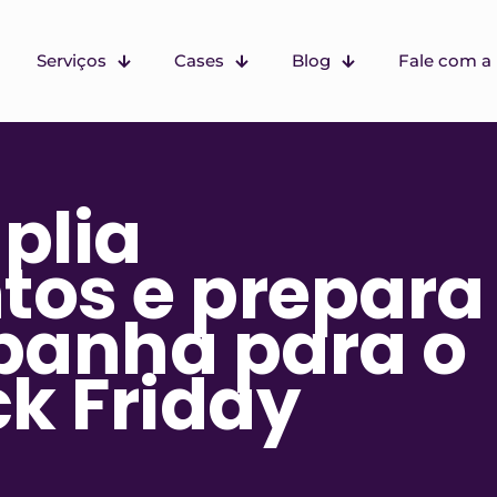
Serviços
Cases
Blog
Fale com a 
plia
tos e prepara
anha para o
ack Friday