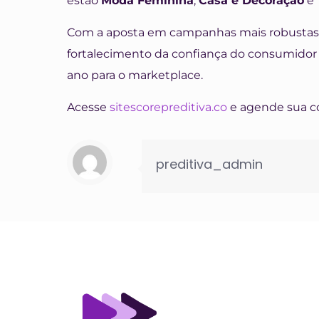
estão
Moda Feminina
,
Casa e Decoração
e
Com a aposta em campanhas mais robustas 
fortalecimento da confiança do consumido
ano para o marketplace.
Acesse
sitescorepreditiva.co
e agende sua co
preditiva_admin