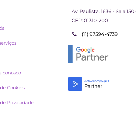
Av. Paulista, 1636 - Sala 15
o
CEP:
01310-200
ós
(11) 97594-4739
serviços
e conosco
 de Cookies
a de Privacidade