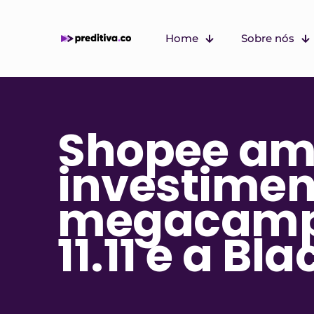
Home
Sobre nós
Shopee am
investimen
megacamp
11.11 e a Bl