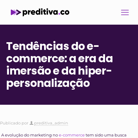
Tendências do e-
commerce: a era da
imersão e da hiper-
personalização
Publicado por
preditiva_admin
A evolução do marketing no
e-commerce
tem sido uma busca